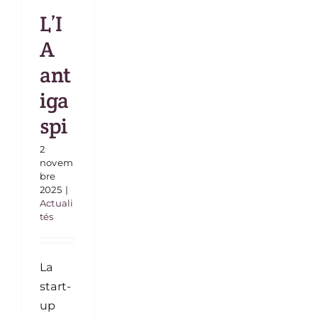
L’I
A
ant
iga
spi
2
novem
bre
2025
|
Actuali
tés
La
start-
up