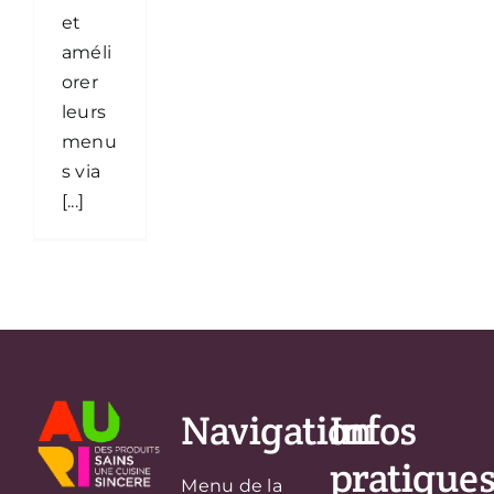
et
améli
orer
leurs
menu
s via
[...]
Navigation
Infos
pratique
Menu de la