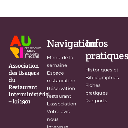
Navigation
Infos
pratique
Menu de la
Association
semaine
Historiques et
des Usagers
Espace
Bibliographies
du
restauration
Fiches
Restaurant
Réservation
Interministériel
pratiques
restaurant
– loi 1901
Rapports
L’association
Votre avis
nous
interesse