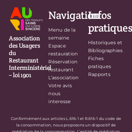
Navigation
Infos
pratique
Menu de la
Association
semaine
Historiques et
des Usagers
Espace
Bibliographies
du
restauration
Fiches
Restaurant
Réservation
Interministériel
pratiques
restaurant
– loi 1901
Rapports
L’association
Votre avis
nous
interesse
Conformément aux articles L.616-1 et R.616-1 du code de
la consommation, nous proposons un dispositif de
médiation de la consommation. L’entité de médiation