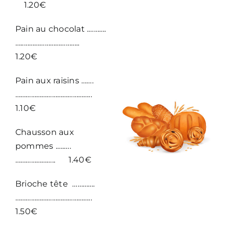
1.20€
Pain au chocolat .……….
…..…………………………..
1.20€
Pain aux raisins …….
……………………………………..
1.10€
Chausson aux
pommes .….….
………………….. 1.40€
Brioche tête ………….
……………………………………..
1.50€