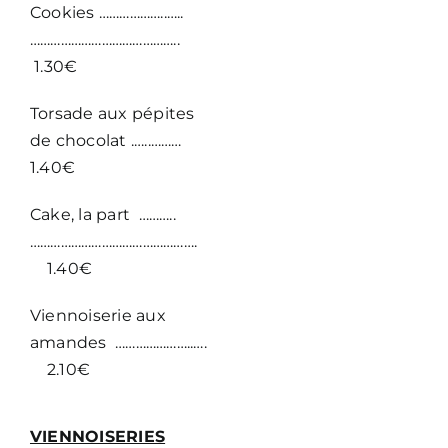
Cookies ………………..…..
……………………………………..
1.30€
Torsade aux pépites
de chocolat .…..………
1.40€
Cake, la part ………..
………………………………………….
1.40€
Viennoiserie aux
amandes …………………..….
2.10€
VIENNOISERIES